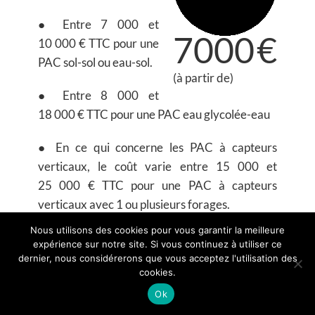
● Entre 7 000 et
7000
€
10 000 € TTC pour une
PAC sol-sol ou eau-sol.
(à partir de)
● Entre 8 000 et
18 000 € TTC pour une PAC eau glycolée-eau
● En ce qui concerne les PAC à capteurs
verticaux, le coût varie entre 15 000 et
25 000 € TTC pour une PAC à capteurs
verticaux avec 1 ou plusieurs forages.
Nous utilisons des cookies pour vous garantir la meilleure
Il faudra rajouter à ces prix les différents
expérience sur notre site. Si vous continuez à utiliser ce
accessoires pour les pompes à chaleur afin de
dernier, nous considérerons que vous acceptez l'utilisation des
cookies.
permettre le rafraîchissement du système
(rajouter 10 à 20 % au prix) ou l’adaptation au
Ok
plancher chauffant (achat et pose de 40 à 75 €