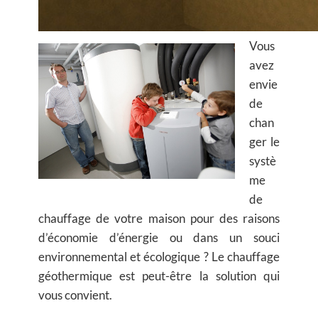
Vous
avez
envie
de
chan
ger le
systè
me
de
chauffage de votre maison pour des raisons
d’économie d’énergie ou dans un souci
environnemental et écologique ? Le chauffage
géothermique est peut-être la solution qui
vous convient.